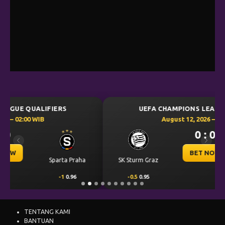
UEFA CHAMPIONS LEAGUE QUALIFIERS
August 12, 2026 — 01:30 WIB
0 : 0
Previous
Next
BET NOW
SK Sturm Graz
Fenerbahce
-0.5
0.95
0.5
0.87
TENTANG KAMI
BANTUAN