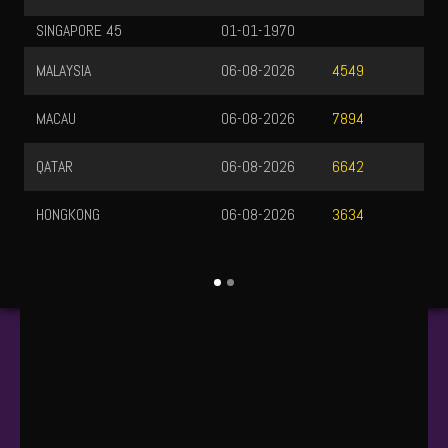
01-01-1970
06-08-2026
4549
06-08-2026
7894
06-08-2026
6642
06-08-2026
3634