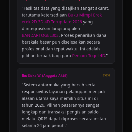
"Fasilitas data yang disajikan sangat akurat,
terutama ketersediaan
Buku Mimpi Erek
erek 2D 3D 4D Terupdate 2026
yang
diintegrasikan langsung oleh
BANDARTOGEL303
. Proses penarikan dana
berskala besar pun diselesaikan secara
profesional dan tepat waktu. Ini adalah
pilihan terbaik bagi para
Pemain Togel 4D
."
Ibu Siska W. (Anggota Aktif)
?????
"Sistem antarmuka yang bersih serta
responsivitas layanan pelanggan menjadi
alasan utama saya memilih situs ini di
tahun 2026. Pilihan pasarannya sangat
lengkap dan transaksi pengisian saldo
melalui QRIS dapat diproses secara instan
selama 24 jam penuh."