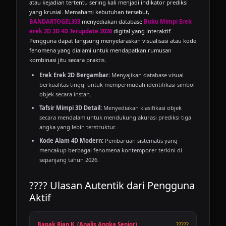
atau kejadian tertentu sering kali menjadi indikator prediksi
yang krusial. Memahami kebutuhan tersebut,
BANDARTOGEL303
menyediakan database
Buku Mimpi Erek
erek 2D 3D 4D Terupdate 2026
digital yang interaktif.
Pengguna dapat langsung menyelaraskan visualisasi atau kode
fenomena yang dialami untuk mendapatkan rumusan
kombinasi jitu secara praktis.
Erek Erek 2D Bergambar:
Menyajikan database visual
berkualitas tinggi untuk mempermudah identifikasi simbol
objek secara instan.
Tafsir Mimpi 3D Detail:
Menyediakan klasifikasi objek
secara mendalam untuk mendukung akurasi prediksi tiga
angka yang lebih terstruktur.
Kode Alam 4D Modern:
Pembaruan sistematis yang
mencakup berbagai fenomena kontemporer terkini di
sepanjang tahun 2026.
???? Ulasan Autentik dari Pengguna
Aktif
Bapak Rian K. (Analis Angka Senior)
?????