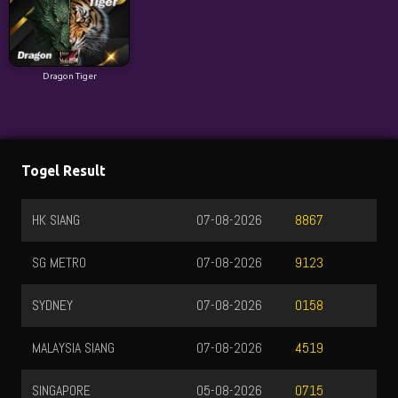
Dragon Tiger
Togel Result
07-08-2026
TOTO WUHAN
0
8867
07-08-2026
9123
07-08-2026
0158
07-08-2026
4519
05-08-2026
0715